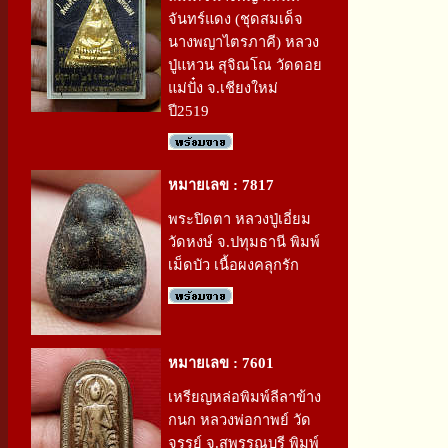
จันทร์แดง (ชุดสมเด็จ
นางพญาไตรภาคี) หลวง
ปู่แหวน สุจิณโณ วัดดอย
แม่ปั๋ง จ.เชียงใหม่
ปี2519
หมายเลข : 7817
พระปิดตา หลวงปู่เอี่ยม
วัดหงษ์ จ.ปทุมธานี พิมพ์
เม็ดบัว เนื้อผงคลุกรัก
หมายเลข : 7601
เหรียญหล่อพิมพ์ลีลาข้าง
กนก หลวงพ่อกาพย์ วัด
จรรย์ จ.สุพรรณบุรี พิมพ์