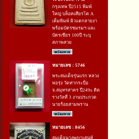
กรุงเทพ ปี2515 พิมพ์
ใหญ่ บล็อคเศียรโต A
เต็มพิมพ์ ผิวแตกลายงา
พร้อมบัตรชมรมฯ และ
บัตรเซียร 100ปี ระบุ
สภาพสวย
หมายเลข : 5746
พระสมเด็จรุ่นแรก หลวง
พ่อรุ่ง วัดท่ากระบือ
จ.สมุทรสาคร ปี249x ติด
รางวัลที่ 3 งานประกวด
นายร้อยสามพราน
หมายเลข : 8456
สมเด็จนางพญาเสน่ห์