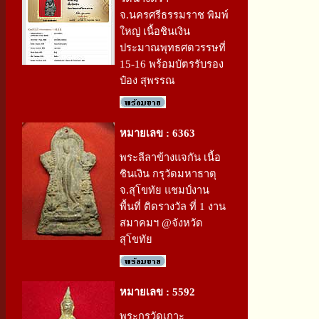
จ.นครศรีธรรมราช พิมพ์
ใหญ่ เนื้อชินเงิน
ประมาณพุทธศตวรรษที่
15-16 พร้อมบัตรรับรอง
ป๋อง สุพรรณ
หมายเลข : 6363
พระลีลาข้างแจกัน เนื้อ
ชินเงิน กรุวัดมหาธาตุ
จ.สุโขทัย แชมป์งาน
พื้นที่ ติดรางวัล ที่ 1 งาน
สมาคมฯ @จังหวัด
สุโขทัย
หมายเลข : 5592
พระกรุวัดเกาะ