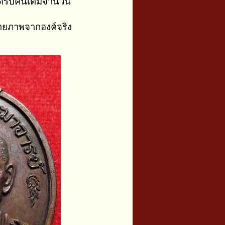
ีรับคืนเต็มจำนวน
่ายภาพจากองค์จริง