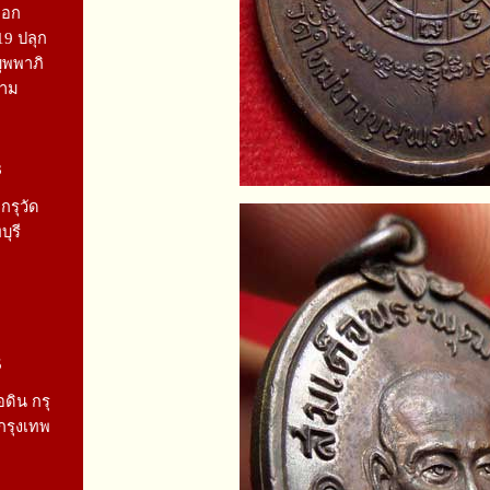
ดอก
19 ปลุก
ุพพาภิ
ราม
3
กรุวัด
ุรี
5
ดิน กรุ
 กรุงเทพ