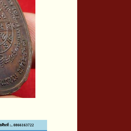
ศัพท์ :.. 0866163722