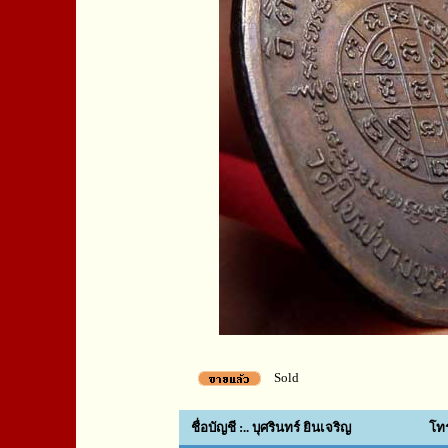
Sold
ชื่อบัญชี :.. บุศรินทร์ ยินเจริญ
โทร