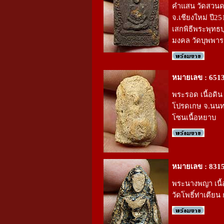
คำแสน วัดสวน
จ.เชียงใหม่ ปี25
เสกพิธีพระพุทธบ
มงคล วัดบุพพา
หมายเลข : 651
พระรอด เนื้อดิน 
โปรดเกษ จ.นนทบ
โซนเนื้อหยาบ
หมายเลข : 831
พระนางพญา เนื้อ
วัดโพธิ์ท่าเตียน