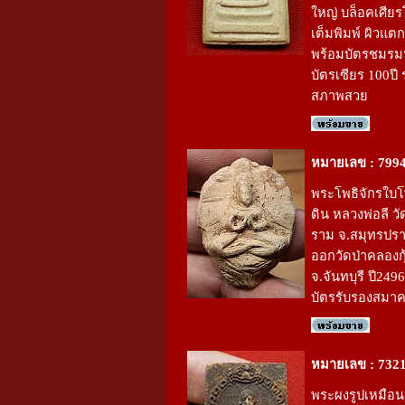
ใหญ่ บล็อคเศีย
เต็มพิมพ์ ผิวแต
พร้อมบัตรชมรม
บัตรเซียร 100ปี 
สภาพสวย
หมายเลข : 799
พระโพธิจักรใบโพธ
ดิน หลวงพ่อลี ว
ราม จ.สมุทรปร
ออกวัดป่าคลองกุ
จ.จันทบุรี ปี249
บัตรรับรองสมา
หมายเลข : 732
พระผงรูปเหมือน