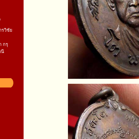
9
ารวิชัย
 กรุ
านี