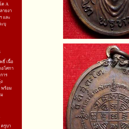
รโต A
กลายงา
ฯ และ
ระบุ
4
ิ์ เนื้อ
ัดอโศกา
าการ
้ง
6 พร้อม
คม
1
 ครูบา