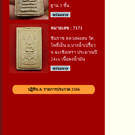
ฐาน 3 ชั้น
หมายเลข : 7171
ชินราช หลวงพ่อลบ วัด
โพธิ์เย็น อ.บางน้ำเปรี้ยว
จ.ฉะเชิงเทรา ประมาณปี
24xx เนื้อผงน้ำมัน
ปฏิทิน & รายการประกวด 2566