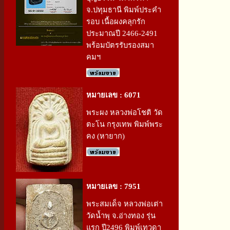
จ.ปทุมธานี พิมพ์ประคำ
รอบ เนื้อผงคลุกรัก
ประมาณปี 2466-2491
พร้อมบัตรรับรองสมา
คมฯ
หมายเลข : 6071
พระผง หลวงพ่อโชติ วัด
ตะโน กรุงเทพ พิมพ์พระ
คง (หายาก)
หมายเลข : 7951
พระสมเด็จ หลวงพ่อเต่า
วัดน้ำพุ จ.อ่างทอง รุ่น
แรก ปี2496 พิมพ์เทวดา