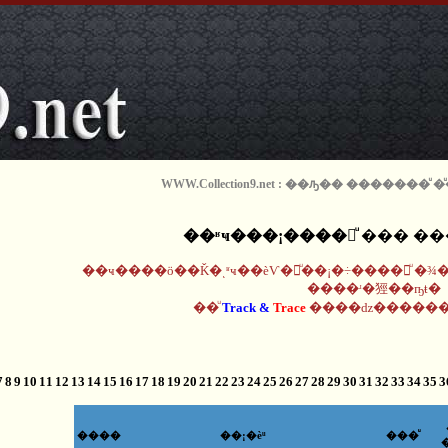
WWW.Collection9.net : ��ԡ�� �������ͧ
��ʶҹ���¡����觨ͧ ��� �
��ҹ����ö��Ǩ�ͺʶҹ��èѴ�觢ͧ��¡�÷����觨ͧ �
����ʴ�㹵��ҧŧ�
��ͧ
Track &
Trace
����ǳ������
7
8
9
10
11
12
13
14
15
16
17
18
19
20
21
22
23
24
25
26
27
28
29
30
31
32
33
34
35
3
����
��¡�èͧ
���ͧ