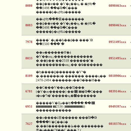
��ǧ��ͷ�� �Ѵ�ç��ҧ �.�ԨԵ�
8080
0898463xxx
��2498 ���ͪԹ�С���
�����þ�оԨԵá�����
��оԨԵ���索�������
��ǧ��ͷ�� �Ѵ�ç��ҧ �.�ԨԵ�
8083
0898463xxx
��2498 ���ͪԹ�С���
�����þ�оԨԵá�����
����ʹ �ç��Һ��ʧ�� ���ʹԹ
7978
0951495xxx
��2500 ���ʹ�
��м������Ҥ�á
�Ѵ��иҵؾ������������
8033
0951495xxx
�.��þ�� ��2518 ������˭�
������ͧ���иҵؾ�� �Ҩ������
�ԧ����ǧ������ �Ѵ˹ͧ�
8109
0818906xxx
�.������ä� ���ͧ��� ����ҳ��
2470-2494 ������ѵ��Ѻ�ͧ��Ҥ��
��С���Ѵ��ҧ��Ҵ���
6781
0839146xxx
(�Ѵ�ѹ�����) ��ا෾ ���ͪԹ�С���
ŧ�ѡ�Դ�ͧ �����ҧ�׹������
�����Ѵ�Цѧ��Ե���� ��ا෾
6951
����������� ��2536 (������������á)
0949397xxx
��������ͧ���
��о����á⾸����� ���ͪԹ�Թ
����Ѵ�Ҫ��ó�
7627
0818370xxx
�.��й�������ظ�� �������
稾�к���ҪҸ��Ҫ ��� 2 (