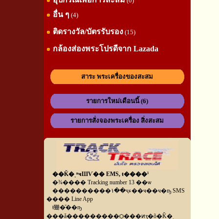
(0)
อื่น ๆ
(4)
ติดรางวัล/บัตรรับรอง
(15)
กล้องส่องพระโปรดีจาก Lazada
สาระ พระเครื่องของสะสม
รายการใหม่เดือนนี้ (6)
รายการสั่งจองพระเครื่อง สิ่งสะสม
��Ǩ�ͺʶҹШѴ�� EMS, ŧ����¹
�¾���� Tracking number 13 ��ѡ
����������١��ҷء��ҹ��ҹ�ҧ SMS
���� Line App
ŧ㹪�ͧ��ҧ
���ǡ���������Ѻ���ͷӡ�õ�Ǩ�ͺ