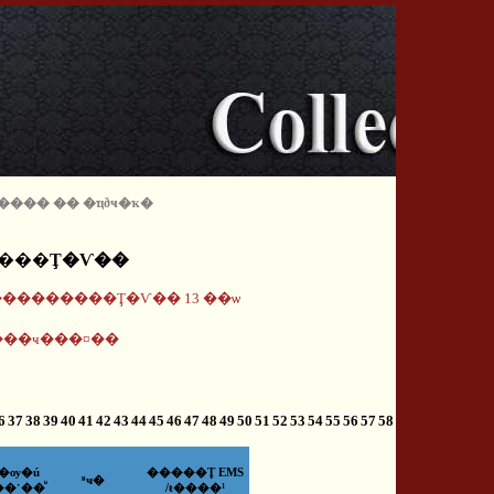
 �ͧ���� �� �ҵðҹ�ҡ�
����Ţ�Ѵ��
¾���������Ţ�Ѵ�� 13 ��ѡ
��ҹ���¤��
6
37
38
39
40
41
42
43
44
45
46
47
48
49
50
51
52
53
54
55
56
57
58
�ѹ�ú
�����Ţ EMS
ʶҹ�
��˹��ͧ
/ŧ����¹