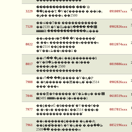
��������������
������������ ���ʹԹ
3229
��ǧ���ʹԷ �Ѵ�Ӻ����� �.��ù�¡
0910097xxx
�ؤ�� ����ҳ ��2500
��лá��Т�� �����������
7520
0902826xxx
��2539 �Ѵ�Цѧ��Ե���� ��ا෾
�����Թ ������������ѹ���
��м���ҷͧ�Ծ�� �Ѵ������ͧ
�.��ҹ ���������ѡ���ͧ��ҹ
8022
0812074xxx
��2514 ��ǧ�����
�Ѵ��оط��ҷ���ǡ �
��лԴ�� �ؤ�á ��ǧ�������§
�Ѵ�Թ�ط����� �.�ź���
8017
0819886xxx
����ҳ�� 2500
��������������
��лԴ�� ��ǧ���� �Ѵ�ԡ�ŷͧ
7988
�.�ԧ����� ��蹨��ҧ�֡ ��2514
0902826xxx
���ʹ���ҹ
���稾�Ф����� �Ѵ�ط�ȹ� ��ا෾
7046
0618519xxx
��2495 �����ҹ��� (�ѡ����)
��ǧ��ͷǴ �Ҩ����ͧ �Ѵ���¢��
7977
0817815xxx
�.�ѵ�ҹ� ����á ��2514 ���ͼ�
�������� ������ͧ
��о������ǧ���� �ҧ��зԧ
7961
0852196xxx
��ǧ��͡���Һ �Ѵ�ҧ�� �.��ظ��
��2509 ���ͼ�����ѹ