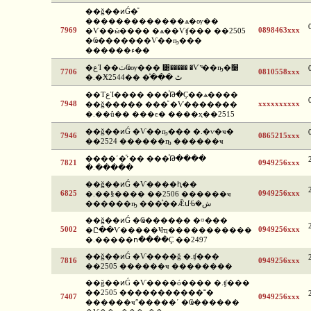
��ǧ��ͷǴ�ͧ
�������������ѧ�ѹ��
7969
0898463xxx
�Ѵ��ӹ���� �ѧ��Ѵʧ��� ��2505
�Ҩ�������Ѵ��ҧ���
������ء��
�عἹ ��ٺҨѹ��� ͹����� �Ѵ˹ͧ��ҧ�׹
7706
0810558xxx
�.�Ӿٹ ����ͧ ��2544
��ТعἹ���� ���ͪԹ�Ҫ��ѧ����
7948
xxxxxxxxxx
��ǧ����� ���ͧ �Ѵ�������
�.��û�� ���ͼ� ����ҳ��2515
��ǧ��ͷǴ �Ѵ��ҧ��� �.�ѵ�ҹ�
7946
0865215xxx
��2524 ������ҧ ������ҹ
����ʹ�ͧ˹�� ���ͪԹ����
7821
0949256xxx
�.�����
��ǧ��ͷǴ �Ѵ����ԧ��
6825
0949256xxx
�.��§���� ��2506 ������ҹ
������ҧ ���ͤ��Ǣմᢹ�ش
��ǧ��ͷǴ �Ҩ������ �¤���
5002
0949256xxx
�Ը��Ѵ�����Ҹҵ�����������
�.�����ո����Ҫ ��2497
��ǧ��ͷǴ �Ѵ����ǧ �.ʧ���
7816
0949256xxx
��2505 ������ҹ ��������
��ǧ��ͷǴ �Ѵ����ó���� �.ʧ���
��2505 �����������˭�
7407
0949256xxx
������ҹʺ�����ʹ �Ҩ������