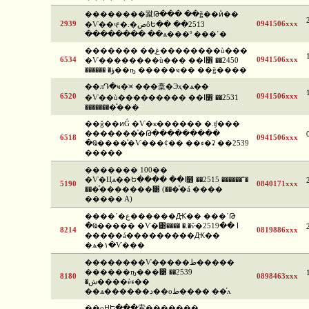
��������蹴Թ��� ��ǧ��ͷͧ��
2939
0941506xxx
�Ѵ��ҷͧ �.�صôԵ�� ��2513
�������� ��ѧ���º ���ʹ�
������� ��غ֧��������ù���
6534
0941506xxx
�Ѵ��������ù��� ��ا෾ ��2450
������ �ؤ��ҧ �����ҹ�� ��ǧ����
��лԴ�ҹ�⪤ ���稾�Эҳ�ѧ��
6520
0941506xxx
�Ѵ��ù��������� ��ا෾ ��2531
��������ͧ���
��ǧ��ͷǴ �Ѵ�к������ �.ʧ���
�������ͧ�Թ���������
6518
0941506xxx
�Ҩ����ͧ�Ѵ���¢�� ��ء�ʡ ��2539
�����
������� 100��
�Ѵ�Цѧ��Ե���� ��ا෾ ��2515 ������˭�
5190
0840171xxx
���ͤ�������͹ (���ͤ�á ����
����� A)
����ʹ�ع������Ԫ�� ���ʹԹ
�Ҩ����� �Ѵ�͹���� �.�ѷ�ا ��2519
8214
0819886xxx
�����á���������Ԫ��
�ѧ�١�Ѵ���
��������Ѵ�����ط�����
������ҧ���͹ ��2539
8180
0898463xxx
�ش����èء��
��ѧ������د��оط���� ��֡ᴧ
��оԨԵ���索�������