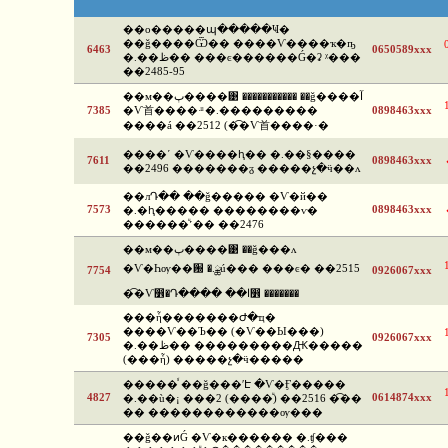
��о�����պ�����Ҹ�
��ǧ����Ѿ�� ����Ѵ����ҡ�ҧ
6463
0650589xxx
�.��ظ�� ���ͼ������Ǵ�ʡ ᵡ���
��2485-95
��м��ٻ����͹ ����������� ��ǧ����آ
7385
�Ѵ⾸����·ͧ �.���������
0898463xxx
����á ��2512 (�͡�Ѵ⾸����·�
����ʹ �Ѵ����ԧ�� �.��§����
7611
0898463xxx
��2496 �������ᵹ �����չ�ӵ��ᴧ
��лԴ�� ��ǧ����� �Ѵ�й��
7573
0898463xxx
�.�ԧ����� ��������ѵ�
������ͧ˹�� ��2476
��м��ٻ����͹ ��ǧ���ᴧ
�Ѵ�Һѹ��԰ �.ྪú��� ���ͼ� ��2515
7754
0926067xxx
�͡�Ѵ෾�Դ���� ��ا෾ �������
���ἧ�������Ժ�ҵ�
����Ѵ��Ъ�� (�Ѵ��Ы���)
7305
0926067xxx
�.��ظ�� ���������Ԫ�����
(���ἧ) �����չ�ӵ�����
�����ⷹ ��ǧ���ʹԷ �Ѵ�Ӻ�����
4827
0614874xxx
�.��ù�¡ ���2 (����ͧ) ��2516 �͡��
�� ������������ѹ���
��ǧ��ͷǴ �Ѵ�к������ �.ʧ���