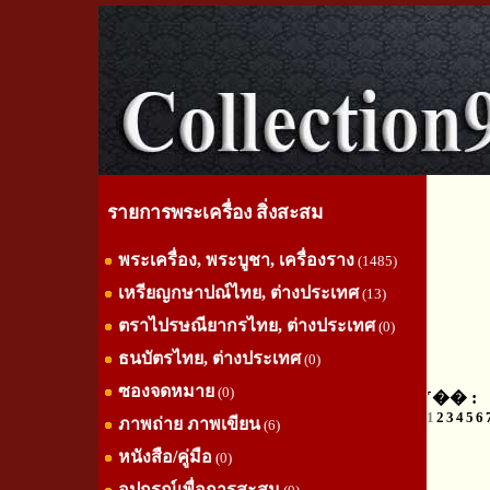
รายการพระเครื่อง สิ่งสะสม
พระเครื่อง, พระบูชา, เครื่องราง
(1485)
เหรียญกษาปณ์ไทย, ต่างประเทศ
(13)
ตราไปรษณียากรไทย, ต่างประเทศ
(0)
ธนบัตรไทย, ต่างประเทศ
(0)
ซองจดหมาย
(0)
˹�� :
1
2
3
4
5
6
ภาพถ่าย ภาพเขียน
(6)
หนังสือ/คู่มือ
(0)
อุปกรณ์เพื่อการสะสม