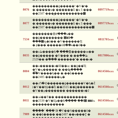
���������ǧ�����¹ �Ѵ�ʶ�
8076
0897719xxx
�.�����ҹ� ������ṹ �ҹ 5 ���
��2507 ���͢��������ͧ��͹
���������ǧ�����¹ �Ѵ�ʶ�
8077
0897719xxx
�.�����ҹ� ������ṹ �ҹ 5 ���
��2507 ���͢�����������ͧ��͹
�������⾸Ժ���ѧ��
��ǧ�������� ෾�Թ�
7534
0811701xxx
���͸ԡ�â�� �Ѵ������Ҵ
�.ʧ��� �����ôԹ��ҹ��ô͡��
��оط����Ե� ���稾�����зҹ��
8035
0817806xxx
��ǧ����� �Ѵ��� �.��ظ��
����ͧ ��2529 ������˭� ���ͼ�
��о�����л�Ш��ѹ ��ǧ��ͨҴ
�Ѵ�ҧ����� �.��Ҩչ����
8004
0614566xxx
�͡�Ѵ����ԧ�� �.��§����
��2485 �����ҧ�
��лԴ�Ҿ������ǧ������Ѵ�ԧ�Ź
8012
0614566xxx
(�Ѵ��Եþ��آ) ��2515 ��ǧ������
�Ѵ��д������� ������ء�ʡ
��лá��Т�� �����������
8011
0614566xxx
��2539 �Ѵ�Цѧ��Ե���� ��ا෾ ���ͷͧᴧ
��������ͧ���
����ʹ ���ʹԹ �Ѵ��¾�����õ�
7989
0614566xxx
�.��§���� ��2497 ��ҹ���Ţ �