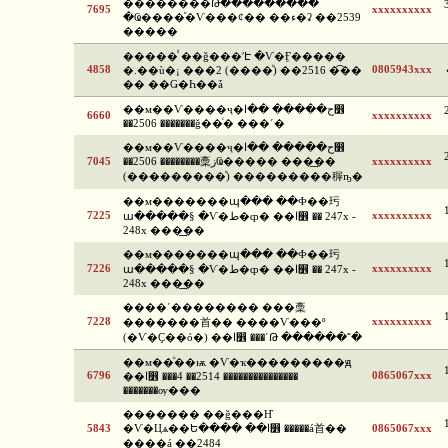
�������ͧ�Թ���������
7695
xxxxxxxxxx
�Ҩ����ͧ�Ѵ���¢�� ��ء�ʡ ��2539
�����
�����ⷹ ��ǧ���ʹԷ �Ѵ�Ӻ�����
4858
0805943xxx
�.��ù�¡ ���2 (����ͧ) ��2516 �͡��
�� ��Ǥ�Һ��ǡ
��м��Ѵ����ҷ�ح����� ��ا෾
6660
xxxxxxxxxx
��2506 �������ǧ��ͨ� ���ʹ�
��м��Ѵ����ҷ�ح����� ��ا෾
7045
��2506 ��������稾زҨ����� ���͢��
xxxxxxxxxx
(���������ͧ) ���������稺ҧ�
��м�������պ��� ��Ф��㺮
7225
xxxxxxxxxx
ա�����§ �Ѵ�ط�ȹ� ��ا෾ �� 247x -
248x ���͢��
��м�������պ��� ��Ф��㺮
7226
xxxxxxxxxx
ա�����§ �Ѵ�ط�ȹ� ��ا෾ �� 247x -
248x ���͢��
����ʹ�������� ���稾
7228
xxxxxxxxxx
�������⾸�� ����Ѵ���º
(�Ѵ�Ҫ��ó�) ��ا෾ ���ʹԹ ������˭�
��м��ͧ��ѭ �Ѵ�ҡ���������ԭ
6796
0865067xxx
��ا෾ ���4 ��2514 ���������������
�������ѹ���
������� ��ǧ���Ҥ
5843
�Ѵ�Цѧ��Ե���� ��ا෾ �����á⾸��
0865067xxx
����á ��2484