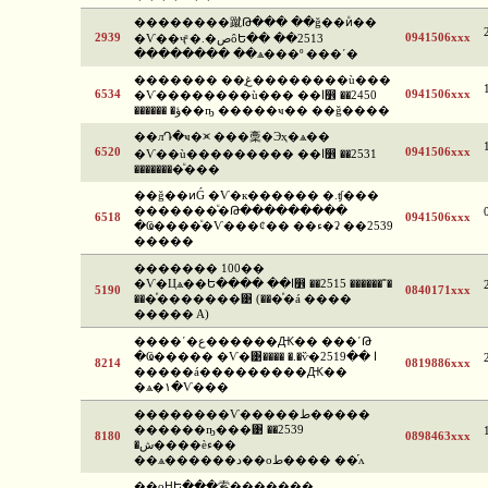
��������蹴Թ��� ��ǧ��ͷͧ��
2939
0941506xxx
�Ѵ��ҷͧ �.�صôԵ�� ��2513
�������� ��ѧ���º ���ʹ�
������� ��غ֧��������ù���
6534
0941506xxx
�Ѵ��������ù��� ��ا෾ ��2450
������ �ؤ��ҧ �����ҹ�� ��ǧ����
��лԴ�ҹ�⪤ ���稾�Эҳ�ѧ��
6520
0941506xxx
�Ѵ��ù��������� ��ا෾ ��2531
��������ͧ���
��ǧ��ͷǴ �Ѵ�к������ �.ʧ���
�������ͧ�Թ���������
6518
0941506xxx
�Ҩ����ͧ�Ѵ���¢�� ��ء�ʡ ��2539
�����
������� 100��
�Ѵ�Цѧ��Ե���� ��ا෾ ��2515 ������˭�
5190
0840171xxx
���ͤ�������͹ (���ͤ�á ����
����� A)
����ʹ�ع������Ԫ�� ���ʹԹ
�Ҩ����� �Ѵ�͹���� �.�ѷ�ا ��2519
8214
0819886xxx
�����á���������Ԫ��
�ѧ�١�Ѵ���
��������Ѵ�����ط�����
������ҧ���͹ ��2539
8180
0898463xxx
�ش����èء��
��ѧ������د��оط���� ��֡ᴧ
��оԨԵ���索�������