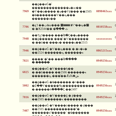
��ǧ��ͷǴ�ͧ
�������������ѧ�ѹ��
7969
0898463xxx
�Ѵ��ӹ���� �ѧ��Ѵʧ��� ��2505
�Ҩ�������Ѵ��ҧ���
������ء��
�عἹ ��ٺҨѹ��� ͹����� �Ѵ˹ͧ��ҧ�׹
7706
0810558xxx
�.�Ӿٹ ����ͧ ��2544
��ТعἹ���� ���ͪԹ�Ҫ��ѧ����
7948
xxxxxxxxxx
��ǧ����� ���ͧ �Ѵ�������
�.��û�� ���ͼ� ����ҳ��2515
��ǧ��ͷǴ �Ѵ��ҧ��� �.�ѵ�ҹ�
7946
0865215xxx
��2524 ������ҧ ������ҹ
����ʹ�ͧ˹�� ���ͪԹ����
7821
0949256xxx
�.�����
��ǧ��ͷǴ �Ѵ����ԧ��
6825
0949256xxx
�.��§���� ��2506 ������ҹ
������ҧ ���ͤ��Ǣմᢹ�ش
��ǧ��ͷǴ �Ҩ������ �¤���
5002
0949256xxx
�Ը��Ѵ�����Ҹҵ�����������
�.�����ո����Ҫ ��2497
��ǧ��ͷǴ �Ѵ����ǧ �.ʧ���
7816
0949256xxx
��2505 ������ҹ ��������
��ǧ��ͷǴ �Ѵ����ó���� �.ʧ���
��2505 �����������˭�
7407
0949256xxx
������ҹʺ�����ʹ �Ҩ������