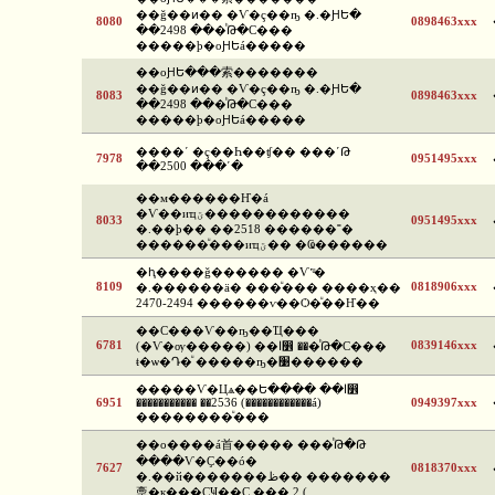
��ǧ��ͷ�� �Ѵ�ç��ҧ �.�ԨԵ�
8080
0898463xxx
��2498 ���ͪԹ�С���
�����þ�оԨԵá�����
��оԨԵ���索�������
��ǧ��ͷ�� �Ѵ�ç��ҧ �.�ԨԵ�
8083
0898463xxx
��2498 ���ͪԹ�С���
�����þ�оԨԵá�����
����ʹ �ç��Һ��ʧ�� ���ʹԹ
7978
0951495xxx
��2500 ���ʹ�
��м������Ҥ�á
�Ѵ��иҵؾ������������
8033
0951495xxx
�.��þ�� ��2518 ������˭�
������ͧ���иҵؾ�� �Ҩ������
�ԧ����ǧ������ �Ѵ˹ͧ�
8109
0818906xxx
�.������ä� ���ͧ��� ����ҳ��
2470-2494 ������ѵ��Ѻ�ͧ��Ҥ��
��С���Ѵ��ҧ��Ҵ���
6781
0839146xxx
(�Ѵ�ѹ�����) ��ا෾ ���ͪԹ�С���
ŧ�ѡ�Դ�ͧ �����ҧ�׹������
�����Ѵ�Цѧ��Ե���� ��ا෾
6951
����������� ��2536 (������������á)
0949397xxx
��������ͧ���
��о����á⾸����� ���ͪԹ�Թ
����Ѵ�Ҫ��ó�
7627
0818370xxx
�.��й�������ظ�� �������
稾�к���ҪҸ��Ҫ ��� 2 (