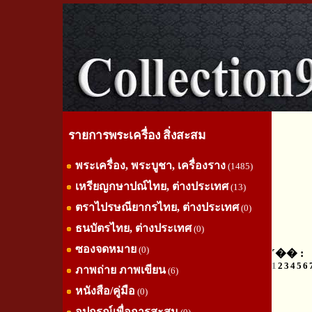
รายการพระเครื่อง สิ่งสะสม
พระเครื่อง, พระบูชา, เครื่องราง
(1485)
เหรียญกษาปณ์ไทย, ต่างประเทศ
(13)
ตราไปรษณียากรไทย, ต่างประเทศ
(0)
ธนบัตรไทย, ต่างประเทศ
(0)
ซองจดหมาย
(0)
˹�� :
1
2
3
4
5
6
ภาพถ่าย ภาพเขียน
(6)
หนังสือ/คู่มือ
(0)
อุปกรณ์เพื่อการสะสม