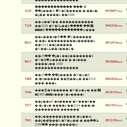
��������������
������������ ���ʹԹ
3229
��ǧ���ʹԷ �Ѵ�Ӻ����� �.��ù�¡
0910097xxx
�ؤ�� ����ҳ ��2500
��лá��Т�� �����������
7520
0902826xxx
��2539 �Ѵ�Цѧ��Ե���� ��ا෾
�����Թ ������������ѹ���
��м���ҷͧ�Ծ�� �Ѵ������ͧ
�.��ҹ ���������ѡ���ͧ��ҹ
8022
0812074xxx
��2514 ��ǧ�����
�Ѵ��оط��ҷ���ǡ �
��лԴ�� �ؤ�á ��ǧ�������§
�Ѵ�Թ�ط����� �.�ź���
8017
0819886xxx
����ҳ�� 2500
��������������
��лԴ�� ��ǧ���� �Ѵ�ԡ�ŷͧ
7988
�.�ԧ����� ��蹨��ҧ�֡ ��2514
0902826xxx
���ʹ���ҹ
���稾�Ф����� �Ѵ�ط�ȹ� ��ا෾
7046
0618519xxx
��2495 �����ҹ��� (�ѡ����)
��ǧ��ͷǴ �Ҩ����ͧ �Ѵ���¢��
7977
0817815xxx
�.�ѵ�ҹ� ����á ��2514 ���ͼ�
�������� ������ͧ
��о������ǧ���� �ҧ��зԧ
7961
0852196xxx
��ǧ��͡���Һ �Ѵ�ҧ�� �.��ظ��
��2509 ���ͼ�����ѹ