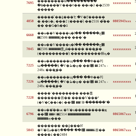
�������ͧ�Թ���������
7695
xxxxxxxxxx
�Ҩ����ͧ�Ѵ���¢�� ��ء�ʡ ��2539
�����
�����ⷹ ��ǧ���ʹԷ �Ѵ�Ӻ�����
4858
0805943xxx
�.��ù�¡ ���2 (����ͧ) ��2516 �͡��
�� ��Ǥ�Һ��ǡ
��м��Ѵ����ҷ�ح����� ��ا෾
6660
xxxxxxxxxx
��2506 �������ǧ��ͨ� ���ʹ�
��м��Ѵ����ҷ�ح����� ��ا෾
7045
��2506 ��������稾زҨ����� ���͢��
xxxxxxxxxx
(���������ͧ) ���������稺ҧ�
��м�������պ��� ��Ф��㺮
7225
xxxxxxxxxx
ա�����§ �Ѵ�ط�ȹ� ��ا෾ �� 247x -
248x ���͢��
��м�������պ��� ��Ф��㺮
7226
xxxxxxxxxx
ա�����§ �Ѵ�ط�ȹ� ��ا෾ �� 247x -
248x ���͢��
����ʹ�������� ���稾
7228
xxxxxxxxxx
�������⾸�� ����Ѵ���º
(�Ѵ�Ҫ��ó�) ��ا෾ ���ʹԹ ������˭�
��м��ͧ��ѭ �Ѵ�ҡ���������ԭ
6796
0865067xxx
��ا෾ ���4 ��2514 ���������������
�������ѹ���
������� ��ǧ���Ҥ
5843
�Ѵ�Цѧ��Ե���� ��ا෾ �����á⾸��
0865067xxx
����á ��2484