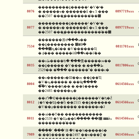
���������ǧ�����¹ �Ѵ�ʶ�
8076
0897719xxx
�.�����ҹ� ������ṹ �ҹ 5 ���
��2507 ���͢��������ͧ��͹
���������ǧ�����¹ �Ѵ�ʶ�
8077
0897719xxx
�.�����ҹ� ������ṹ �ҹ 5 ���
��2507 ���͢�����������ͧ��͹
�������⾸Ժ���ѧ��
��ǧ�������� ෾�Թ�
7534
0811701xxx
���͸ԡ�â�� �Ѵ������Ҵ
�.ʧ��� �����ôԹ��ҹ��ô͡��
��оط����Ե� ���稾�����зҹ��
8035
0817806xxx
��ǧ����� �Ѵ��� �.��ظ��
����ͧ ��2529 ������˭� ���ͼ�
��о�����л�Ш��ѹ ��ǧ��ͨҴ
�Ѵ�ҧ����� �.��Ҩչ����
8004
0614566xxx
�͡�Ѵ����ԧ�� �.��§����
��2485 �����ҧ�
��лԴ�Ҿ������ǧ������Ѵ�ԧ�Ź
8012
0614566xxx
(�Ѵ��Եþ��آ) ��2515 ��ǧ������
�Ѵ��д������� ������ء�ʡ
��лá��Т�� �����������
8011
0614566xxx
��2539 �Ѵ�Цѧ��Ե���� ��ا෾ ���ͷͧᴧ
��������ͧ���
����ʹ ���ʹԹ �Ѵ��¾�����õ�
7989
0614566xxx
�.��§���� ��2497 ��ҹ���Ţ �