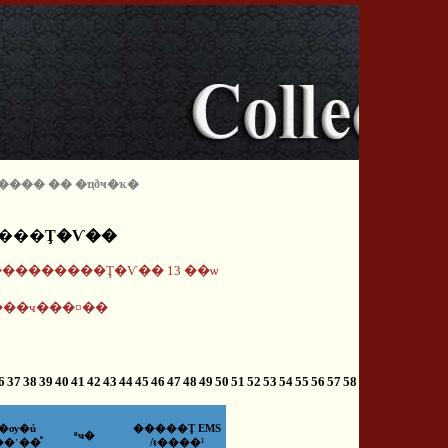
 �ͧ���� �� �ҵðҹ�ҡ�
����Ţ�Ѵ��
¾���������Ţ�Ѵ�� 13 ��ѡ
��ҹ���¤��
6
37
38
39
40
41
42
43
44
45
46
47
48
49
50
51
52
53
54
55
56
57
58
�ѹ�ú
�����Ţ EMS
ʶҹ�
��˹��ͧ
/ŧ����¹