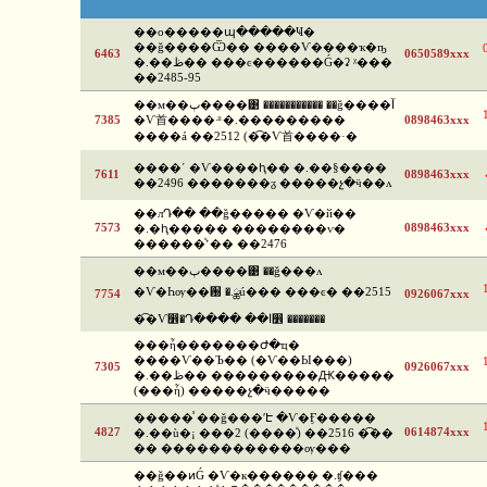
��о�����պ�����Ҹ�
��ǧ����Ѿ�� ����Ѵ����ҡ�ҧ
6463
0650589xxx
�.��ظ�� ���ͼ������Ǵ�ʡ ᵡ���
��2485-95
��м��ٻ����͹ ����������� ��ǧ����آ
7385
�Ѵ⾸����·ͧ �.���������
0898463xxx
����á ��2512 (�͡�Ѵ⾸����·�
����ʹ �Ѵ����ԧ�� �.��§����
7611
0898463xxx
��2496 �������ᵹ �����չ�ӵ��ᴧ
��лԴ�� ��ǧ����� �Ѵ�й��
7573
0898463xxx
�.�ԧ����� ��������ѵ�
������ͧ˹�� ��2476
��м��ٻ����͹ ��ǧ���ᴧ
�Ѵ�Һѹ��԰ �.ྪú��� ���ͼ� ��2515
7754
0926067xxx
�͡�Ѵ෾�Դ���� ��ا෾ �������
���ἧ�������Ժ�ҵ�
����Ѵ��Ъ�� (�Ѵ��Ы���)
7305
0926067xxx
�.��ظ�� ���������Ԫ�����
(���ἧ) �����չ�ӵ�����
�����ⷹ ��ǧ���ʹԷ �Ѵ�Ӻ�����
4827
0614874xxx
�.��ù�¡ ���2 (����ͧ) ��2516 �͡��
�� ������������ѹ���
��ǧ��ͷǴ �Ѵ�к������ �.ʧ���