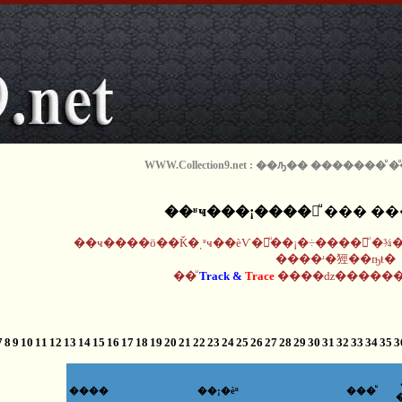
WWW.Collection9.net : ��ԡ�� �������ͧ
��ʶҹ���¡����觨ͧ ��� �
��ҹ����ö��Ǩ�ͺʶҹ��èѴ�觢ͧ��¡�÷����觨ͧ �
����ʴ�㹵��ҧŧ�
��ͧ
Track &
Trace
����ǳ������
7
8
9
10
11
12
13
14
15
16
17
18
19
20
21
22
23
24
25
26
27
28
29
30
31
32
33
34
35
3
����
��¡�èͧ
���ͧ