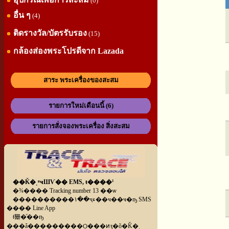
(0)
อื่น ๆ
(4)
ติดรางวัล/บัตรรับรอง
(15)
กล้องส่องพระโปรดีจาก Lazada
สาระ พระเครื่องของสะสม
รายการใหม่เดือนนี้ (6)
รายการสั่งจองพระเครื่อง สิ่งสะสม
��Ǩ�ͺʶҹШѴ�� EMS, ŧ����¹
�¾���� Tracking number 13 ��ѡ
����������١��ҷء��ҹ��ҹ�ҧ SMS
���� Line App
ŧ㹪�ͧ��ҧ
���ǡ���������Ѻ���ͷӡ�õ�Ǩ�ͺ