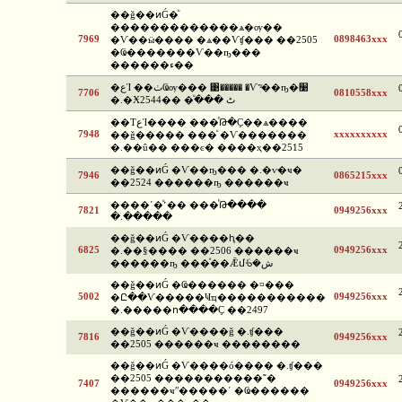
��ǧ��ͷǴ�ͧ
�������������ѧ�ѹ��
7969
0898463xxx
�Ѵ��ӹ���� �ѧ��Ѵʧ��� ��2505
�Ҩ�������Ѵ��ҧ���
������ء��
�عἹ ��ٺҨѹ��� ͹����� �Ѵ˹ͧ��ҧ�׹
7706
0810558xxx
�.�Ӿٹ ����ͧ ��2544
��ТعἹ���� ���ͪԹ�Ҫ��ѧ����
7948
xxxxxxxxxx
��ǧ����� ���ͧ �Ѵ�������
�.��û�� ���ͼ� ����ҳ��2515
��ǧ��ͷǴ �Ѵ��ҧ��� �.�ѵ�ҹ�
7946
0865215xxx
��2524 ������ҧ ������ҹ
����ʹ�ͧ˹�� ���ͪԹ����
7821
0949256xxx
�.�����
��ǧ��ͷǴ �Ѵ����ԧ��
6825
0949256xxx
�.��§���� ��2506 ������ҹ
������ҧ ���ͤ��Ǣմᢹ�ش
��ǧ��ͷǴ �Ҩ������ �¤���
5002
0949256xxx
�Ը��Ѵ�����Ҹҵ�����������
�.�����ո����Ҫ ��2497
��ǧ��ͷǴ �Ѵ����ǧ �.ʧ���
7816
0949256xxx
��2505 ������ҹ ��������
��ǧ��ͷǴ �Ѵ����ó���� �.ʧ���
��2505 �����������˭�
7407
0949256xxx
������ҹʺ�����ʹ �Ҩ������