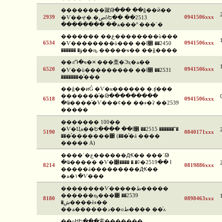
��������蹴Թ��� ��ǧ��ͷͧ��
2939
0941506xxx
�Ѵ��ҷͧ �.�صôԵ�� ��2513
�������� ��ѧ���º ���ʹ�
������� ��غ֧��������ù���
6534
0941506xxx
�Ѵ��������ù��� ��ا෾ ��2450
������ �ؤ��ҧ �����ҹ�� ��ǧ����
��лԴ�ҹ�⪤ ���稾�Эҳ�ѧ��
6520
0941506xxx
�Ѵ��ù��������� ��ا෾ ��2531
��������ͧ���
��ǧ��ͷǴ �Ѵ�к������ �.ʧ���
�������ͧ�Թ���������
6518
0941506xxx
�Ҩ����ͧ�Ѵ���¢�� ��ء�ʡ ��2539
�����
������� 100��
�Ѵ�Цѧ��Ե���� ��ا෾ ��2515 ������˭�
5190
0840171xxx
���ͤ�������͹ (���ͤ�á ����
����� A)
����ʹ�ع������Ԫ�� ���ʹԹ
�Ҩ����� �Ѵ�͹���� �.�ѷ�ا ��2519
8214
0819886xxx
�����á���������Ԫ��
�ѧ�١�Ѵ���
��������Ѵ�����ط�����
������ҧ���͹ ��2539
8180
0898463xxx
�ش����èء��
��ѧ������د��оط���� ��֡ᴧ
��оԨԵ���索�������