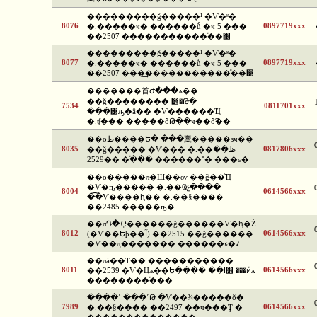
���������ǧ�����¹ �Ѵ�ʶ�
8076
0897719xxx
�.�����ҹ� ������ṹ �ҹ 5 ���
��2507 ���͢��������ͧ��͹
���������ǧ�����¹ �Ѵ�ʶ�
8077
0897719xxx
�.�����ҹ� ������ṹ �ҹ 5 ���
��2507 ���͢�����������ͧ��͹
�������⾸Ժ���ѧ��
��ǧ�������� ෾�Թ�
7534
0811701xxx
���͸ԡ�â�� �Ѵ������Ҵ
�.ʧ��� �����ôԹ��ҹ��ô͡��
��оط����Ե� ���稾�����зҹ��
8035
0817806xxx
��ǧ����� �Ѵ��� �.��ظ��
����ͧ ��2529 ������˭� ���ͼ�
��о�����л�Ш��ѹ ��ǧ��ͨҴ
�Ѵ�ҧ����� �.��Ҩչ����
8004
0614566xxx
�͡�Ѵ����ԧ�� �.��§����
��2485 �����ҧ�
��лԴ�Ҿ������ǧ������Ѵ�ԧ�Ź
8012
0614566xxx
(�Ѵ��Եþ��آ) ��2515 ��ǧ������
�Ѵ��д������� ������ء�ʡ
��лá��Т�� �����������
8011
0614566xxx
��2539 �Ѵ�Цѧ��Ե���� ��ا෾ ���ͷͧᴧ
��������ͧ���
����ʹ ���ʹԹ �Ѵ��¾�����õ�
7989
0614566xxx
�.��§���� ��2497 ��ҹ���Ţ �