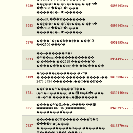
��ǧ��ͷ�� �Ѵ�ç��ҧ �.�ԨԵ�
8080
0898463xxx
��2498 ���ͪԹ�С���
�����þ�оԨԵá�����
��оԨԵ���索�������
��ǧ��ͷ�� �Ѵ�ç��ҧ �.�ԨԵ�
8083
0898463xxx
��2498 ���ͪԹ�С���
�����þ�оԨԵá�����
����ʹ �ç��Һ��ʧ�� ���ʹԹ
7978
0951495xxx
��2500 ���ʹ�
��м������Ҥ�á
�Ѵ��иҵؾ������������
8033
0951495xxx
�.��þ�� ��2518 ������˭�
������ͧ���иҵؾ�� �Ҩ������
�ԧ����ǧ������ �Ѵ˹ͧ�
8109
0818906xxx
�.������ä� ���ͧ��� ����ҳ��
2470-2494 ������ѵ��Ѻ�ͧ��Ҥ��
��С���Ѵ��ҧ��Ҵ���
6781
0839146xxx
(�Ѵ�ѹ�����) ��ا෾ ���ͪԹ�С���
ŧ�ѡ�Դ�ͧ �����ҧ�׹������
�����Ѵ�Цѧ��Ե���� ��ا෾
6951
����������� ��2536 (������������á)
0949397xxx
��������ͧ���
��о����á⾸����� ���ͪԹ�Թ
����Ѵ�Ҫ��ó�
7627
0818370xxx
�.��й�������ظ�� �������
稾�к���ҪҸ��Ҫ ��� 2 (