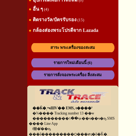
(0)
อื่น ๆ
(4)
ติดรางวัล/บัตรรับรอง
(15)
กล้องส่องพระโปรดีจาก Lazada
สาระ พระเครื่องของสะสม
รายการใหม่เดือนนี้ (6)
รายการสั่งจองพระเครื่อง สิ่งสะสม
��Ǩ�ͺʶҹШѴ�� EMS, ŧ����¹
�¾���� Tracking number 13 ��ѡ
����������١��ҷء��ҹ��ҹ�ҧ SMS
���� Line App
ŧ㹪�ͧ��ҧ
���ǡ���������Ѻ���ͷӡ�õ�Ǩ�ͺ