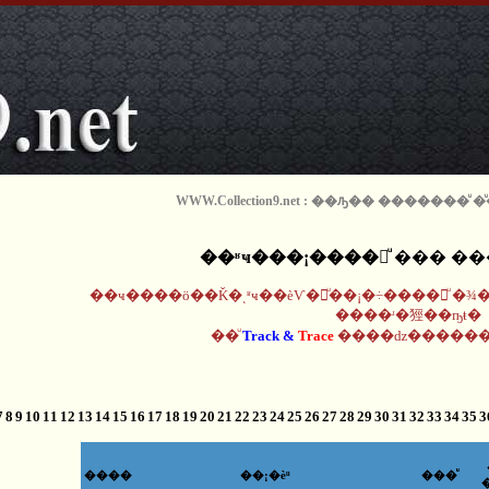
WWW.Collection9.net : ��ԡ�� �������ͧ
��ʶҹ���¡����觨ͧ ��� �
��ҹ����ö��Ǩ�ͺʶҹ��èѴ�觢ͧ��¡�÷����觨ͧ �
����ʴ�㹵��ҧŧ�
��ͧ
Track &
Trace
����ǳ������
7
8
9
10
11
12
13
14
15
16
17
18
19
20
21
22
23
24
25
26
27
28
29
30
31
32
33
34
35
3
����
��¡�èͧ
���ͧ