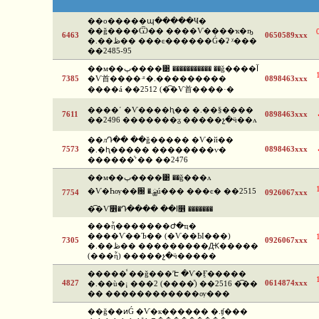
��о�����պ�����Ҹ�
��ǧ����Ѿ�� ����Ѵ����ҡ�ҧ
6463
0650589xxx
�.��ظ�� ���ͼ������Ǵ�ʡ ᵡ���
��2485-95
��м��ٻ����͹ ����������� ��ǧ����آ
7385
�Ѵ⾸����·ͧ �.���������
0898463xxx
����á ��2512 (�͡�Ѵ⾸����·�
����ʹ �Ѵ����ԧ�� �.��§����
7611
0898463xxx
��2496 �������ᵹ �����չ�ӵ��ᴧ
��лԴ�� ��ǧ����� �Ѵ�й��
7573
0898463xxx
�.�ԧ����� ��������ѵ�
������ͧ˹�� ��2476
��м��ٻ����͹ ��ǧ���ᴧ
�Ѵ�Һѹ��԰ �.ྪú��� ���ͼ� ��2515
7754
0926067xxx
�͡�Ѵ෾�Դ���� ��ا෾ �������
���ἧ�������Ժ�ҵ�
����Ѵ��Ъ�� (�Ѵ��Ы���)
7305
0926067xxx
�.��ظ�� ���������Ԫ�����
(���ἧ) �����չ�ӵ�����
�����ⷹ ��ǧ���ʹԷ �Ѵ�Ӻ�����
4827
0614874xxx
�.��ù�¡ ���2 (����ͧ) ��2516 �͡��
�� ������������ѹ���
��ǧ��ͷǴ �Ѵ�к������ �.ʧ���