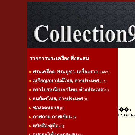
รายการพระเครื่อง สิ่งสะสม
พระเครื่อง, พระบูชา, เครื่องราง
(1485)
เหรียญกษาปณ์ไทย, ต่างประเทศ
(13)
ตราไปรษณียากรไทย, ต่างประเทศ
(0)
ธนบัตรไทย, ต่างประเทศ
(0)
ซองจดหมาย
(0)
˹�� :
1
2
3
4
5
6
ภาพถ่าย ภาพเขียน
(6)
หนังสือ/คู่มือ
(0)
อุปกรณ์เพื่อการสะสม