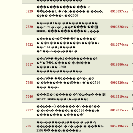
��������������
������������ ���ʹԹ
3229
��ǧ���ʹԷ �Ѵ�Ӻ����� �.��ù�¡
0910097xxx
�ؤ�� ����ҳ ��2500
��лá��Т�� �����������
7520
0902826xxx
��2539 �Ѵ�Цѧ��Ե���� ��ا෾
�����Թ ������������ѹ���
��м���ҷͧ�Ծ�� �Ѵ������ͧ
�.��ҹ ���������ѡ���ͧ��ҹ
8022
0812074xxx
��2514 ��ǧ�����
�Ѵ��оط��ҷ���ǡ �
��лԴ�� �ؤ�á ��ǧ�������§
�Ѵ�Թ�ط����� �.�ź���
8017
0819886xxx
����ҳ�� 2500
��������������
��лԴ�� ��ǧ���� �Ѵ�ԡ�ŷͧ
7988
�.�ԧ����� ��蹨��ҧ�֡ ��2514
0902826xxx
���ʹ���ҹ
���稾�Ф����� �Ѵ�ط�ȹ� ��ا෾
7046
0618519xxx
��2495 �����ҹ��� (�ѡ����)
��ǧ��ͷǴ �Ҩ����ͧ �Ѵ���¢��
7977
0817815xxx
�.�ѵ�ҹ� ����á ��2514 ���ͼ�
�������� ������ͧ
��о������ǧ���� �ҧ��зԧ
7961
0852196xxx
��ǧ��͡���Һ �Ѵ�ҧ�� �.��ظ��
��2509 ���ͼ�����ѹ