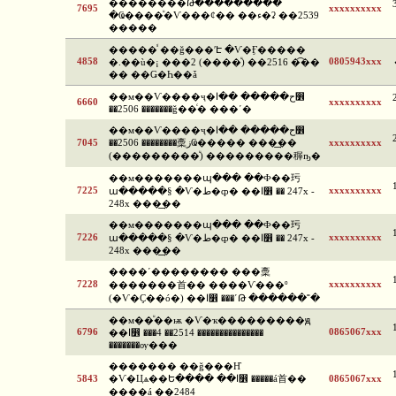
�������ͧ�Թ���������
7695
xxxxxxxxxx
�Ҩ����ͧ�Ѵ���¢�� ��ء�ʡ ��2539
�����
�����ⷹ ��ǧ���ʹԷ �Ѵ�Ӻ�����
4858
0805943xxx
�.��ù�¡ ���2 (����ͧ) ��2516 �͡��
�� ��Ǥ�Һ��ǡ
��м��Ѵ����ҷ�ح����� ��ا෾
6660
xxxxxxxxxx
��2506 �������ǧ��ͨ� ���ʹ�
��м��Ѵ����ҷ�ح����� ��ا෾
7045
��2506 ��������稾زҨ����� ���͢��
xxxxxxxxxx
(���������ͧ) ���������稺ҧ�
��м�������պ��� ��Ф��㺮
7225
xxxxxxxxxx
ա�����§ �Ѵ�ط�ȹ� ��ا෾ �� 247x -
248x ���͢��
��м�������պ��� ��Ф��㺮
7226
xxxxxxxxxx
ա�����§ �Ѵ�ط�ȹ� ��ا෾ �� 247x -
248x ���͢��
����ʹ�������� ���稾
7228
xxxxxxxxxx
�������⾸�� ����Ѵ���º
(�Ѵ�Ҫ��ó�) ��ا෾ ���ʹԹ ������˭�
��м��ͧ��ѭ �Ѵ�ҡ���������ԭ
6796
0865067xxx
��ا෾ ���4 ��2514 ���������������
�������ѹ���
������� ��ǧ���Ҥ
5843
�Ѵ�Цѧ��Ե���� ��ا෾ �����á⾸��
0865067xxx
����á ��2484