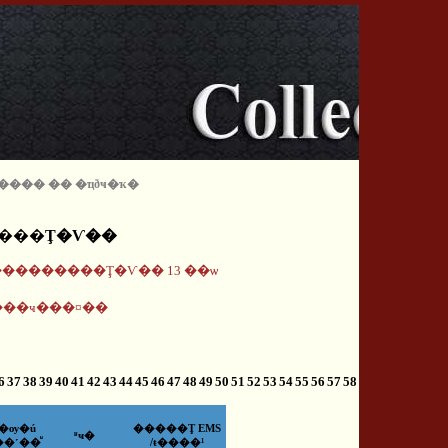
 �ͧ���� �� �ҵðҹ�ҡ�
����Ţ�Ѵ��
¾���������Ţ�Ѵ�� 13 ��ѡ
��ҹ���¤��
6
37
38
39
40
41
42
43
44
45
46
47
48
49
50
51
52
53
54
55
56
57
58
�ѹ�ú
�����Ţ EMS
ʶҹ�
��˹��ͧ
/ŧ����¹