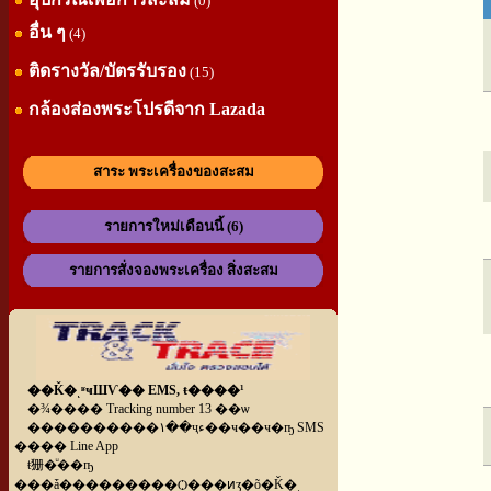
(0)
อื่น ๆ
(4)
ติดรางวัล/บัตรรับรอง
(15)
กล้องส่องพระโปรดีจาก Lazada
สาระ พระเครื่องของสะสม
รายการใหม่เดือนนี้ (6)
รายการสั่งจองพระเครื่อง สิ่งสะสม
��Ǩ�ͺʶҹШѴ�� EMS, ŧ����¹
�¾���� Tracking number 13 ��ѡ
����������١��ҷء��ҹ��ҹ�ҧ SMS
���� Line App
ŧ㹪�ͧ��ҧ
���ǡ���������Ѻ���ͷӡ�õ�Ǩ�ͺ