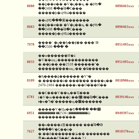
��ǧ��ͷ�� �Ѵ�ç��ҧ �.�ԨԵ�
8080
0898463xxx
��2498 ���ͪԹ�С���
�����þ�оԨԵá�����
��оԨԵ���索�������
��ǧ��ͷ�� �Ѵ�ç��ҧ �.�ԨԵ�
8083
0898463xxx
��2498 ���ͪԹ�С���
�����þ�оԨԵá�����
����ʹ �ç��Һ��ʧ�� ���ʹԹ
7978
0951495xxx
��2500 ���ʹ�
��м������Ҥ�á
�Ѵ��иҵؾ������������
8033
0951495xxx
�.��þ�� ��2518 ������˭�
������ͧ���иҵؾ�� �Ҩ������
�ԧ����ǧ������ �Ѵ˹ͧ�
8109
0818906xxx
�.������ä� ���ͧ��� ����ҳ��
2470-2494 ������ѵ��Ѻ�ͧ��Ҥ��
��С���Ѵ��ҧ��Ҵ���
6781
0839146xxx
(�Ѵ�ѹ�����) ��ا෾ ���ͪԹ�С���
ŧ�ѡ�Դ�ͧ �����ҧ�׹������
�����Ѵ�Цѧ��Ե���� ��ا෾
6951
����������� ��2536 (������������á)
0949397xxx
��������ͧ���
��о����á⾸����� ���ͪԹ�Թ
����Ѵ�Ҫ��ó�
7627
0818370xxx
�.��й�������ظ�� �������
稾�к���ҪҸ��Ҫ ��� 2 (