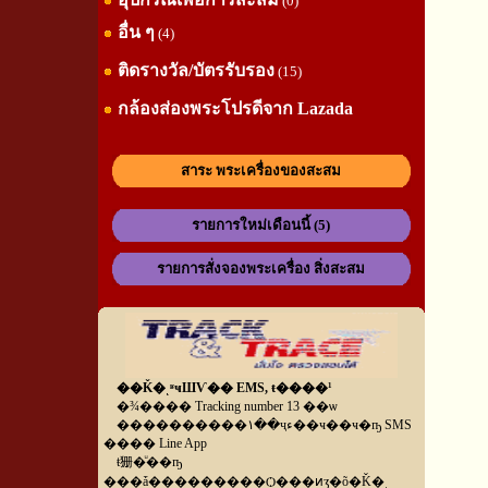
(0)
อื่น ๆ
(4)
ติดรางวัล/บัตรรับรอง
(15)
กล้องส่องพระโปรดีจาก Lazada
สาระ พระเครื่องของสะสม
รายการใหม่เดือนนี้ (5)
รายการสั่งจองพระเครื่อง สิ่งสะสม
��Ǩ�ͺʶҹШѴ�� EMS, ŧ����¹
�¾���� Tracking number 13 ��ѡ
����������١��ҷء��ҹ��ҹ�ҧ SMS
���� Line App
ŧ㹪�ͧ��ҧ
���ǡ���������Ѻ���ͷӡ�õ�Ǩ�ͺ