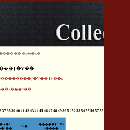
 �ͧ���� �� �ҵðҹ�ҡ�
����Ţ�Ѵ��
¾���������Ţ�Ѵ�� 13 ��ѡ
��ҹ���¤��
6
37
38
39
40
41
42
43
44
45
46
47
48
49
50
51
52
53
54
55
56
57
58
�ѹ�ú
�����Ţ EMS
ʶҹ�
��˹��ͧ
/ŧ����¹