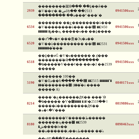
��������蹴Թ��� ��ǧ��ͷͧ��
2939
0941506xxx
�Ѵ��ҷͧ �.�صôԵ�� ��2513
�������� ��ѧ���º ���ʹ�
������� ��غ֧��������ù���
6534
0941506xxx
�Ѵ��������ù��� ��ا෾ ��2450
������ �ؤ��ҧ �����ҹ�� ��ǧ����
��лԴ�ҹ�⪤ ���稾�Эҳ�ѧ��
6520
0941506xxx
�Ѵ��ù��������� ��ا෾ ��2531
��������ͧ���
��ǧ��ͷǴ �Ѵ�к������ �.ʧ���
�������ͧ�Թ���������
6518
0941506xxx
�Ҩ����ͧ�Ѵ���¢�� ��ء�ʡ ��2539
�����
������� 100��
�Ѵ�Цѧ��Ե���� ��ا෾ ��2515 ������˭�
5190
0840171xxx
���ͤ�������͹ (���ͤ�á ����
����� A)
����ʹ�ع������Ԫ�� ���ʹԹ
�Ҩ����� �Ѵ�͹���� �.�ѷ�ا ��2519
8214
0819886xxx
�����á���������Ԫ��
�ѧ�١�Ѵ���
��������Ѵ�����ط�����
������ҧ���͹ ��2539
8180
0898463xxx
�ش����èء��
��ѧ������د��оط���� ��֡ᴧ
��оԨԵ���索�������