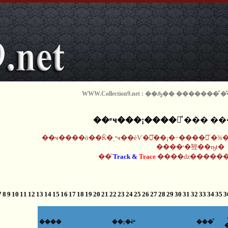
WWW.Collection9.net : ��ԡ�� �������ͧ
��ʶҹ���¡����觨ͧ ��� �
��ҹ����ö��Ǩ�ͺʶҹ��èѴ�觢ͧ��¡�÷����觨ͧ �
����ʴ�㹵��ҧŧ�
��ͧ
Track &
Trace
����ǳ������
7
8
9
10
11
12
13
14
15
16
17
18
19
20
21
22
23
24
25
26
27
28
29
30
31
32
33
34
35
3
����
��¡�èͧ
���ͧ