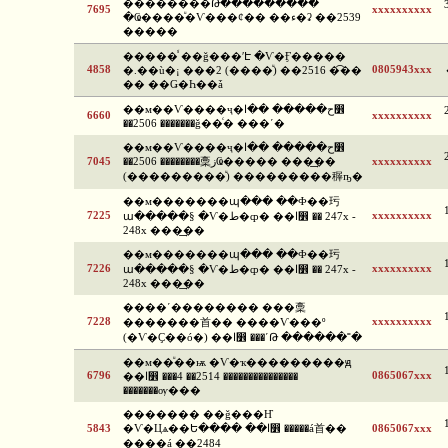
�������ͧ�Թ���������
7695
xxxxxxxxxx
�Ҩ����ͧ�Ѵ���¢�� ��ء�ʡ ��2539
�����
�����ⷹ ��ǧ���ʹԷ �Ѵ�Ӻ�����
4858
0805943xxx
�.��ù�¡ ���2 (����ͧ) ��2516 �͡��
�� ��Ǥ�Һ��ǡ
��м��Ѵ����ҷ�ح����� ��ا෾
6660
xxxxxxxxxx
��2506 �������ǧ��ͨ� ���ʹ�
��м��Ѵ����ҷ�ح����� ��ا෾
7045
��2506 ��������稾زҨ����� ���͢��
xxxxxxxxxx
(���������ͧ) ���������稺ҧ�
��м�������պ��� ��Ф��㺮
7225
xxxxxxxxxx
ա�����§ �Ѵ�ط�ȹ� ��ا෾ �� 247x -
248x ���͢��
��м�������պ��� ��Ф��㺮
7226
xxxxxxxxxx
ա�����§ �Ѵ�ط�ȹ� ��ا෾ �� 247x -
248x ���͢��
����ʹ�������� ���稾
7228
xxxxxxxxxx
�������⾸�� ����Ѵ���º
(�Ѵ�Ҫ��ó�) ��ا෾ ���ʹԹ ������˭�
��м��ͧ��ѭ �Ѵ�ҡ���������ԭ
6796
0865067xxx
��ا෾ ���4 ��2514 ���������������
�������ѹ���
������� ��ǧ���Ҥ
5843
�Ѵ�Цѧ��Ե���� ��ا෾ �����á⾸��
0865067xxx
����á ��2484