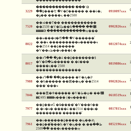
��������������
������������ ���ʹԹ
3229
��ǧ���ʹԷ �Ѵ�Ӻ����� �.��ù�¡
0910097xxx
�ؤ�� ����ҳ ��2500
��лá��Т�� �����������
7520
0902826xxx
��2539 �Ѵ�Цѧ��Ե���� ��ا෾
�����Թ ������������ѹ���
��м���ҷͧ�Ծ�� �Ѵ������ͧ
�.��ҹ ���������ѡ���ͧ��ҹ
8022
0812074xxx
��2514 ��ǧ�����
�Ѵ��оط��ҷ���ǡ �
��лԴ�� �ؤ�á ��ǧ�������§
�Ѵ�Թ�ط����� �.�ź���
8017
0819886xxx
����ҳ�� 2500
��������������
��лԴ�� ��ǧ���� �Ѵ�ԡ�ŷͧ
7988
�.�ԧ����� ��蹨��ҧ�֡ ��2514
0902826xxx
���ʹ���ҹ
���稾�Ф����� �Ѵ�ط�ȹ� ��ا෾
7046
0618519xxx
��2495 �����ҹ��� (�ѡ����)
��ǧ��ͷǴ �Ҩ����ͧ �Ѵ���¢��
7977
0817815xxx
�.�ѵ�ҹ� ����á ��2514 ���ͼ�
�������� ������ͧ
��о������ǧ���� �ҧ��зԧ
7961
0852196xxx
��ǧ��͡���Һ �Ѵ�ҧ�� �.��ظ��
��2509 ���ͼ�����ѹ