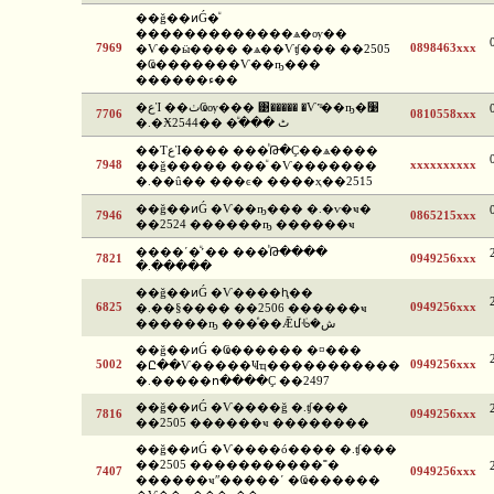
��ǧ��ͷǴ�ͧ
�������������ѧ�ѹ��
7969
0898463xxx
�Ѵ��ӹ���� �ѧ��Ѵʧ��� ��2505
�Ҩ�������Ѵ��ҧ���
������ء��
�عἹ ��ٺҨѹ��� ͹����� �Ѵ˹ͧ��ҧ�׹
7706
0810558xxx
�.�Ӿٹ ����ͧ ��2544
��ТعἹ���� ���ͪԹ�Ҫ��ѧ����
7948
xxxxxxxxxx
��ǧ����� ���ͧ �Ѵ�������
�.��û�� ���ͼ� ����ҳ��2515
��ǧ��ͷǴ �Ѵ��ҧ��� �.�ѵ�ҹ�
7946
0865215xxx
��2524 ������ҧ ������ҹ
����ʹ�ͧ˹�� ���ͪԹ����
7821
0949256xxx
�.�����
��ǧ��ͷǴ �Ѵ����ԧ��
6825
0949256xxx
�.��§���� ��2506 ������ҹ
������ҧ ���ͤ��Ǣմᢹ�ش
��ǧ��ͷǴ �Ҩ������ �¤���
5002
0949256xxx
�Ը��Ѵ�����Ҹҵ�����������
�.�����ո����Ҫ ��2497
��ǧ��ͷǴ �Ѵ����ǧ �.ʧ���
7816
0949256xxx
��2505 ������ҹ ��������
��ǧ��ͷǴ �Ѵ����ó���� �.ʧ���
��2505 �����������˭�
7407
0949256xxx
������ҹʺ�����ʹ �Ҩ������