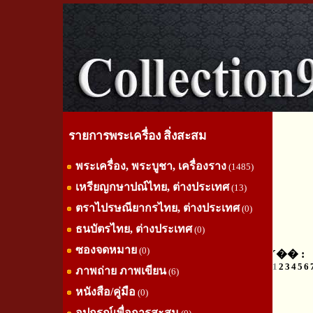
รายการพระเครื่อง สิ่งสะสม
พระเครื่อง, พระบูชา, เครื่องราง
(1485)
เหรียญกษาปณ์ไทย, ต่างประเทศ
(13)
ตราไปรษณียากรไทย, ต่างประเทศ
(0)
ธนบัตรไทย, ต่างประเทศ
(0)
ซองจดหมาย
(0)
˹�� :
1
2
3
4
5
6
ภาพถ่าย ภาพเขียน
(6)
หนังสือ/คู่มือ
(0)
อุปกรณ์เพื่อการสะสม