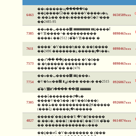
��о�����պ�����Ҹ�
��ǧ����Ѿ�� ����Ѵ����ҡ�ҧ
6463
0650589xxx
�.��ظ�� ���ͼ������Ǵ�ʡ ᵡ���
��2485-95
��м��ٻ����͹ ����������� ��ǧ����آ
7385
�Ѵ⾸����·ͧ �.���������
0898463xxx
����á ��2512 (�͡�Ѵ⾸����·�
����ʹ �Ѵ����ԧ�� �.��§����
7611
0898463xxx
��2496 �������ᵹ �����չ�ӵ��ᴧ
��лԴ�� ��ǧ����� �Ѵ�й��
7573
0898463xxx
�.�ԧ����� ��������ѵ�
������ͧ˹�� ��2476
��м��ٻ����͹ ��ǧ���ᴧ
�Ѵ�Һѹ��԰ �.ྪú��� ���ͼ� ��2515
7754
0926067xxx
�͡�Ѵ෾�Դ���� ��ا෾ �������
���ἧ�������Ժ�ҵ�
����Ѵ��Ъ�� (�Ѵ��Ы���)
7305
0926067xxx
�.��ظ�� ���������Ԫ�����
(���ἧ) �����չ�ӵ�����
�����ⷹ ��ǧ���ʹԷ �Ѵ�Ӻ�����
4827
0614874xxx
�.��ù�¡ ���2 (����ͧ) ��2516 �͡��
�� ������������ѹ���
��ǧ��ͷǴ �Ѵ�к������ �.ʧ���