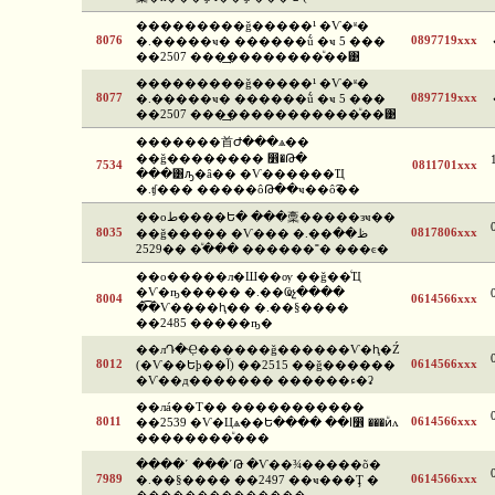
���������ǧ�����¹ �Ѵ�ʶ�
8076
0897719xxx
�.�����ҹ� ������ṹ �ҹ 5 ���
��2507 ���͢��������ͧ��͹
���������ǧ�����¹ �Ѵ�ʶ�
8077
0897719xxx
�.�����ҹ� ������ṹ �ҹ 5 ���
��2507 ���͢�����������ͧ��͹
�������⾸Ժ���ѧ��
��ǧ�������� ෾�Թ�
7534
0811701xxx
���͸ԡ�â�� �Ѵ������Ҵ
�.ʧ��� �����ôԹ��ҹ��ô͡��
��оط����Ե� ���稾�����зҹ��
8035
0817806xxx
��ǧ����� �Ѵ��� �.��ظ��
����ͧ ��2529 ������˭� ���ͼ�
��о�����л�Ш��ѹ ��ǧ��ͨҴ
�Ѵ�ҧ����� �.��Ҩչ����
8004
0614566xxx
�͡�Ѵ����ԧ�� �.��§����
��2485 �����ҧ�
��лԴ�Ҿ������ǧ������Ѵ�ԧ�Ź
8012
0614566xxx
(�Ѵ��Եþ��آ) ��2515 ��ǧ������
�Ѵ��д������� ������ء�ʡ
��лá��Т�� �����������
8011
0614566xxx
��2539 �Ѵ�Цѧ��Ե���� ��ا෾ ���ͷͧᴧ
��������ͧ���
����ʹ ���ʹԹ �Ѵ��¾�����õ�
7989
0614566xxx
�.��§���� ��2497 ��ҹ���Ţ �